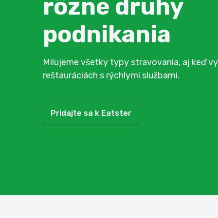
rôzne druhy
podnikania
Milujeme všetky typy stravovania, aj keď v
reštauráciách s rýchlymi službami.
Pridajte sa k Eatster