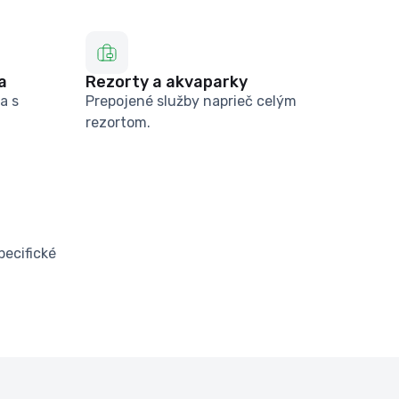
a
Rezorty a akvaparky
a s
Prepojené služby naprieč celým
rezortom.
pecifické