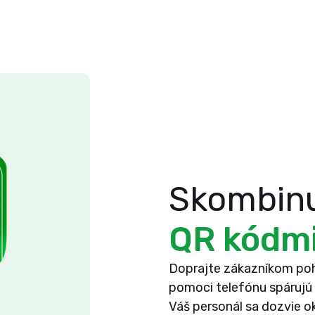
Skombinu
QR kódm
Doprajte zákazníkom poho
pomoci telefónu spárujú 
Váš personál sa dozvie o