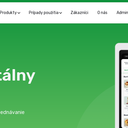
Produkty
Prípady použitia
Zákazníci
O nás
Admi
tálny
bjednávanie