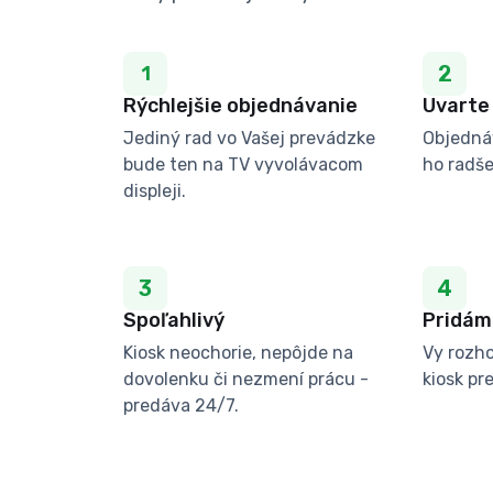
2
1
Rýchlejšie objednávanie
Uvarte
Jediný rad vo Vašej prevádzke
Objednáv
bude ten na TV vyvolávacom
ho radše
displeji.
3
4
Spoľahlivý
Pridám
Kiosk neochorie, nepôjde na
Vy rozho
dovolenku či nezmení prácu -
kiosk pr
predáva 24/7.