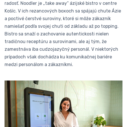
radosť. Noodler je „take away“ ázijské bistro v centre
Košíc. V ich rezancových boxoch sa spájajú chute Ázie
a poctivé čerstvé suroviny, ktoré si môže zákazník
namiešať podľa svojej chuti od základu až po topping.
Bistro sa snaží o zachovanie autentickosti nielen
tradičnou receptúru a surovinami, ale aj tým, že
zamestnáva iba cudzojazyčný personál. V niektorých
prípadoch však dochádza ku komunikačnej bariére
medzi personálom a zákazníkmi.