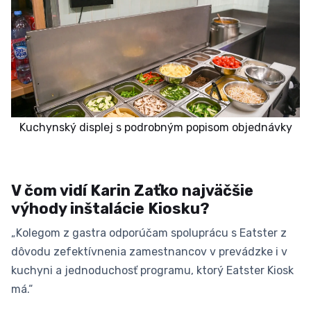
Kuchynský displej s podrobným popisom objednávky
V čom vidí Karin Zaťko najväčšie
výhody inštalácie Kiosku?
„Kolegom z gastra odporúčam spoluprácu s Eatster z
dôvodu zefektívnenia zamestnancov v prevádzke i v
kuchyni a jednoduchosť programu, ktorý Eatster Kiosk
má.“