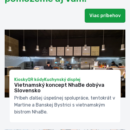
Viac príbehov
Kiosky
QR kódy
Kuchynský displej
Vietnamský koncept NhaBe dobýva
Slovensko
Príbeh ďalšej úspešnej spolupráce, tentokrát v
Martine a Banskej Bystrici s vietnamským
bistrom NhaBe.