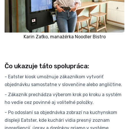
Karin Zaťko, manažérka Noodler Bistro
Čo ukazuje táto spolupráca:
- Eatster kiosk umožnuje zákazníkom vytvoriť
objednávku samostatne v slovenčine alebo angličtine.
- Zákazník prechádza výberom krok po kroku a systém
ho vedie cez povinné aj voliteľné položky.
- Po odoslaní sa objednávka zobrazí na kuchynskom
displeji Eatster, kde kuchári vidia presný zoznam
ingrediencií, úprav a doplnkov priamo v systéme.