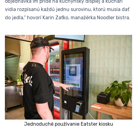
objednávka im príde na kuchynský displej a kuchári
vidia rozpísanú každú jednu surovinu, ktorú musia dať
do jedla,“ hovorí Karin Zaťko, manažérka Noodler bistra.
Jednoduché používanie Eatster kiosku