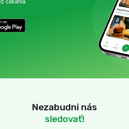
ez čakania.
Nezabudni nás
sledovať!