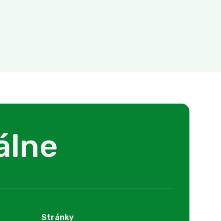
álne
Stránky