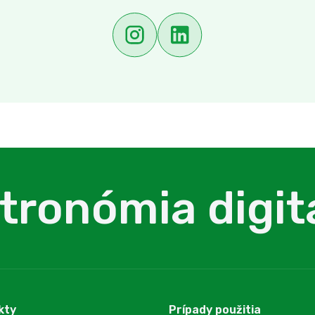
tronómia digit
kty
Prípady použitia